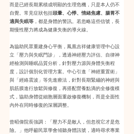
而是已經長期累積成明顯的生理危機，只是本人仍不
自覺。常見症狀包括
頭暈、心悸、情緒焦慮、腸胃不
適與失眠等
，都是身體的警訊。若忽略這些信號，長
期慢性壓力將成為健康失衡的導火線。
為協助民眾重建身心平衡，鳳凰吉祥健康管理中心設
立「壓力與失眠門診」，透過神經壓力評估、自律神
經檢測與睡眠品質分析，針對壓力源與身體失衡程
度，設計個別化管理方案。中心引進「神經重置術」
與「經絡震波」等先進療法，針對長期緊繃的神經與
肌筋膜進行放鬆與修復，再搭配營養點滴的全修復模
式，協助身體從細胞層面重啟修復機制，而是全面性
內外在同時修復的深層調整。
曾昭偉院長強調：「壓力不是敵人，但忽視它才是危
險。」他呼籲民眾學會傾聽身體訊號，適時尋求專業