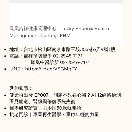
鳳凰吉祥健康管理中心｜Lucky Phoenix Health 
Management Center, LPHM
地址：台北市松山區南京東路三段303巷6弄9號1樓
電話：吉祥預防醫學 02-2545-7171
鳳凰中醫診所 02-2546-7171
LINE：​
https://lin.ee/VSGMgFY
延伸閱讀：
健康再出發 EP007｜問題不只在心臟？AI 12經絡檢測
看見腸道、腎臟與修復系統失衡
醫學研究證實：肌少症50歲就開始
抗老門診｜專業再生醫學・重啟年輕的力量