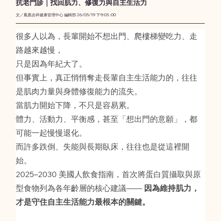
抗老門診｜找回肌力、修復力與自主生活力
文／鳳凰吉祥健康管理中心 編輯部 26/05/19 下午05 :00
很多人以為，長輩開始不想出門、爬樓梯變吃力、走
路越來越慢，
只是因為年紀大了。
但事實上，真正悄悄奪走長輩自主生活能力的，往往
是肌肉力量與身體修復能力的流失。
當肌力開始下降，不只是容易累。
體力、活動力、平衡感，甚至「想出門的意願」，都
可能一起慢慢退化。
而許多跌倒、失能與長期臥床，往往也是從這裡開
始。
2025–2030 美國人飲食指南，首次將蛋白質攝取與原
型食物列為各年齡層的核心建議—— 
因為維持肌力，
才是守住自主生活能力最根本的關鍵。