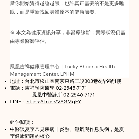
當你開始覺得越睡越累，也許真正需要的不是更多睡
眠，而是重新找回身體原本的健康節奏。
※ 本文為健康資訊分享，非醫療診斷；實際狀況仍需
由專業醫師評估。
鳳凰吉祥健康管理中心｜Lucky Phoenix Health 
Management Center, LPHM
地址：台北市松山區南京東路三段303巷6弄9號1樓
電話：吉祥預防醫學 02-2545-7171
鳳凰中醫診所 02-2546-7171
LINE：​
https://lin.ee/VSGMgFY
延伸閱讀：
中醫談夏季常見疾病｜炎熱、濕氣與作息失衡，是夏
季健康問題的核心