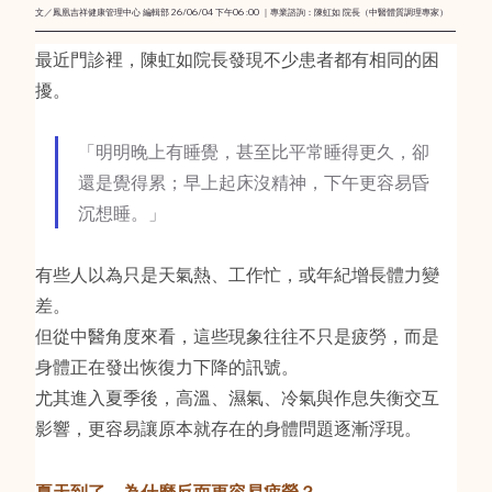
文／鳳凰吉祥健康管理中心 編輯部 26/06/04 下午06 :00 ｜專業諮詢：陳虹如 院長（中醫體質調理專家）
最近門診裡，陳虹如院長發現不少患者都有相同的困
擾。
「明明晚上有睡覺，甚至比平常睡得更久，卻
還是覺得累；早上起床沒精神，下午更容易昏
沉想睡。」
有些人以為只是天氣熱、工作忙，或年紀增長體力變
差。
但從中醫角度來看，這些現象往往不只是疲勞，而是
身體正在發出恢復力下降的訊號。
尤其進入夏季後，高溫、濕氣、冷氣與作息失衡交互
影響，更容易讓原本就存在的身體問題逐漸浮現。
夏天到了，為什麼反而更容易疲勞？